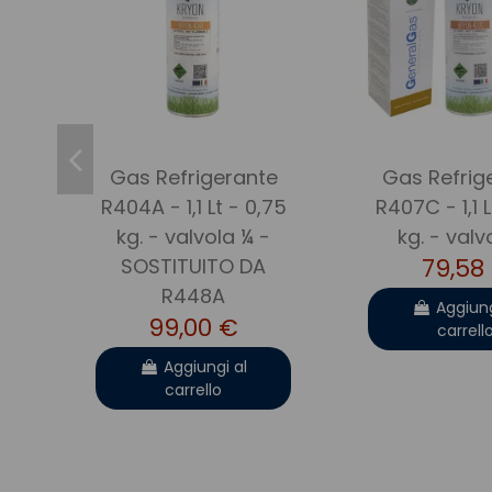
Gas Refrigerante
Gas Refrig
R404A - 1,1 Lt - 0,75
R407C - 1,1 
kg. - valvola ¼ -
kg. - valv
79,58
SOSTITUITO DA
R448A
Aggiung
99,00 €
carrell
Aggiungi al
carrello