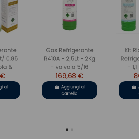
erante
Gas Refrigerante
Kit R
Lt/ 0,85
R410A - 2,5Lt - 2Kg
Refrig
ola ¼
- valvola 5/16
- 1,1
 €
169,68 €
8
i al
Aggiungi al
o
carrello