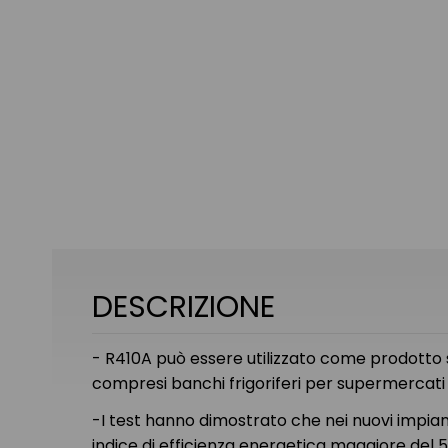
DESCRIZIONE
- R410A può essere utilizzato come prodotto s
compresi banchi frigoriferi per supermercati e
-I test hanno dimostrato che nei nuovi impianti 
indice di efficienza energetica maggiore del 5