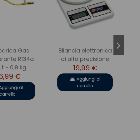
icarica Gas
Bilancia elettronica
erante R134a
di alta precisione
19,99 €
 Lt - 0,9 kg
6,99 €
Aggiungi al
carrello
Aggiungi al
carrello