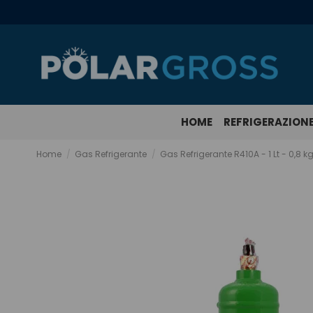
HOME
REFRIGERAZION
Home
Gas Refrigerante
Gas Refrigerante R410A - 1 Lt - 0,8 k