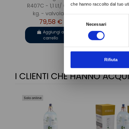
che hanno raccolto dal tuo uti
R407C - 1,1 Lt/ 0,85
kg. - valvola ¼
Selezione
79,58 €
Necessari
del
consenso
Aggiungi al
carrello
Rifiuta
I CLIENTI CHE HANNO AC
Solo online