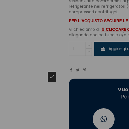
residenziali e commerciali di 
refrigerante nei refrigeratori
compressori centrifughi.
PER L'ACQUISTO SEGUIRE LE
Vi chiediamo di
📄 CLICCARE 
allegando codice fiscale e/o c
Aggiungi a
Vuo
Par