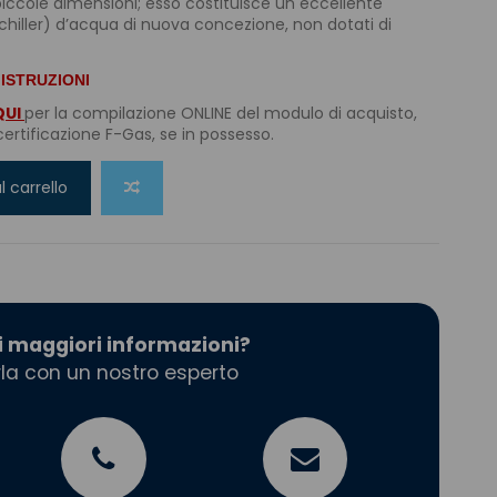
piccole dimensioni; esso costituisce un eccellente
 (chiller) d’acqua di nuova concezione, non dotati di
 ISTRUZIONI
QUI
per la compilazione ONLINE del modulo di acquisto,
ertificazione F-Gas, se in possesso.
l carrello
i maggiori informazioni?
la con un nostro esperto