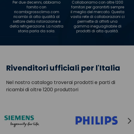
Per due decenni, abbiamo
Collaboriamo con oltre 1200
fornito con
fornitori per garantirti sempre
ricambigrossclima.com
il meglio del mercato. Questa
ricambi di alta qualità al
vasta rete di collaborazioni ci
settore della ristorazione e
permette di offrirti una
della refrigerazione. La nostra
gamma ineguagliabile di
storia parla da sola.
prodotti di alta qualità.
Rivenditori ufficiali per l'Italia
Nel nostro catalogo troverai prodotti e parti di
ricambi di oltre 1200 produttori