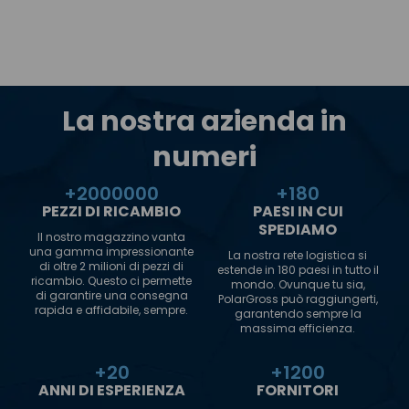
La nostra azienda in
numeri
+
2000000
+
180
PEZZI DI RICAMBIO
PAESI IN CUI
SPEDIAMO
Il nostro magazzino vanta
una gamma impressionante
La nostra rete logistica si
di oltre 2 milioni di pezzi di
estende in 180 paesi in tutto il
ricambio. Questo ci permette
mondo. Ovunque tu sia,
di garantire una consegna
PolarGross può raggiungerti,
rapida e affidabile, sempre.
garantendo sempre la
massima efficienza.
+
20
+
1200
ANNI DI ESPERIENZA
FORNITORI