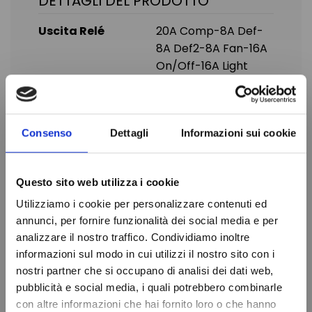
DETTAGLI DEL PRODOTTO
Uscita Relé
20A Comp-8A Def-
8A Def2-8A Fan-16A
On/Off-16A Light
Alimentazione
230V
Sonda
3-NTC
Consenso
Dettagli
Informazioni sui cookie
Dima di Foratura
150x31 mm
Dimensione
185x38x76 mm
Questo sito web utilizza i cookie
Frontale
Utilizziamo i cookie per personalizzare contenuti ed
annunci, per fornire funzionalità dei social media e per
Marca
DIXELL
In magazzino
99 Articoli
analizzare il nostro traffico. Condividiamo inoltre
Condizione
Nuovo
informazioni sul modo in cui utilizzi il nostro sito con i
nostri partner che si occupano di analisi dei dati web,
Do not show again.
pubblicità e social media, i quali potrebbero combinarle
con altre informazioni che hai fornito loro o che hanno