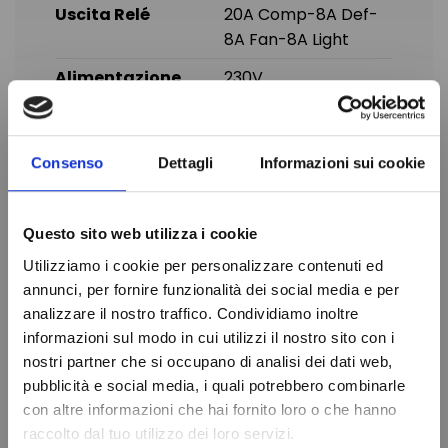
Uscita Relé
20A Comp-8A Def-
8A Fan-8A Light
Alimentazione
230V
Sonda
3-NTC
Dima di Foratura
150x31 mm
Consenso
Dettagli
Informazioni sui cookie
Dimensione
185x38x76 mm
Frontale
Questo sito web utilizza i cookie
Marca
DIXELL
Utilizziamo i cookie per personalizzare contenuti ed
In magazzino
99 Articoli
annunci, per fornire funzionalità dei social media e per
Condizione
Nuovo
analizzare il nostro traffico. Condividiamo inoltre
informazioni sul modo in cui utilizzi il nostro sito con i
nostri partner che si occupano di analisi dei dati web,
Do not show again.
pubblicità e social media, i quali potrebbero combinarle
con altre informazioni che hai fornito loro o che hanno
raccolto dal tuo utilizzo dei loro servizi.