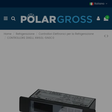
Italiano
0
Home
Refrigerazione
Controllori Elettronici per la Refrigerazione
CONTROLLORE DIXELL XW60L-5N0C0