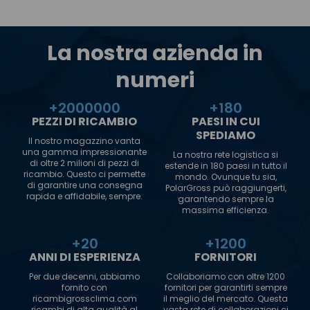
La nostra azienda in
numeri
+
2000000
+
180
PEZZI DI RICAMBIO
PAESI IN CUI
SPEDIAMO
Il nostro magazzino vanta
una gamma impressionante
La nostra rete logistica si
di oltre 2 milioni di pezzi di
estende in 180 paesi in tutto il
ricambio. Questo ci permette
mondo. Ovunque tu sia,
di garantire una consegna
PolarGross può raggiungerti,
rapida e affidabile, sempre.
garantendo sempre la
massima efficienza.
+
20
+
1200
ANNI DI ESPERIENZA
FORNITORI
Per due decenni, abbiamo
Collaboriamo con oltre 1200
fornito con
fornitori per garantirti sempre
ricambigrossclima.com
il meglio del mercato. Questa
ricambi di alta qualità al
vasta rete di collaborazioni ci