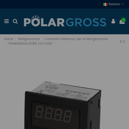
Italiano
0
Home
Refrigerazione
Controllori Elettronici per la Refrigerazione
TERMOREGOLATORE EV7702D7