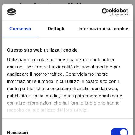
Dima di Foratura
68x68 mm
Dimensione
72x72x59 mm
Frontale
Consenso
Dettagli
Informazioni sui cookie
Marca
EVCO
In magazzino
99 Articoli
Condizione
Nuovo
Questo sito web utilizza i cookie
Utilizziamo i cookie per personalizzare contenuti ed
annunci, per fornire funzionalità dei social media e per
analizzare il nostro traffico. Condividiamo inoltre
informazioni sul modo in cui utilizzi il nostro sito con i
nostri partner che si occupano di analisi dei dati web,
Do not show again.
pubblicità e social media, i quali potrebbero combinarle
con altre informazioni che hai fornito loro o che hanno
raccolto dal tuo utilizzo dei loro servizi.
Selezione
Necessari
del