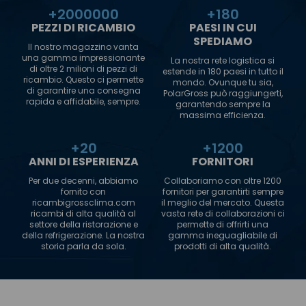
+
2000000
+
180
PEZZI DI RICAMBIO
PAESI IN CUI
SPEDIAMO
Il nostro magazzino vanta
una gamma impressionante
La nostra rete logistica si
di oltre 2 milioni di pezzi di
estende in 180 paesi in tutto il
ricambio. Questo ci permette
mondo. Ovunque tu sia,
di garantire una consegna
PolarGross può raggiungerti,
rapida e affidabile, sempre.
garantendo sempre la
massima efficienza.
+
20
+
1200
ANNI DI ESPERIENZA
FORNITORI
Per due decenni, abbiamo
Collaboriamo con oltre 1200
fornito con
fornitori per garantirti sempre
ricambigrossclima.com
il meglio del mercato. Questa
ricambi di alta qualità al
vasta rete di collaborazioni ci
settore della ristorazione e
permette di offrirti una
della refrigerazione. La nostra
gamma ineguagliabile di
storia parla da sola.
prodotti di alta qualità.