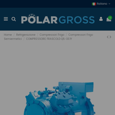
Italiano
0
Home
Refrigerazione
Compressori Frigo
Compressori Frigo
Semiermetici
COMPRESSORE FRASCOLD Q5-33.1Y