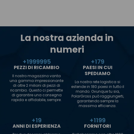
La nostra azienda in
numeri
+
2000000
+
180
PEZZI DI RICAMBIO
PAESI IN CUI
SPEDIAMO
Il nostro magazzino vanta
una gamma impressionante
La nostra rete logistica si
di oltre 2 milioni di pezzi di
estende in 180 paesi in tutto il
ricambio. Questo ci permette
mondo. Ovunque tu sia,
di garantire una consegna
PolarGross può raggiungerti,
rapida e affidabile, sempre.
garantendo sempre la
massima efficienza.
+
20
+
1200
ANNI DI ESPERIENZA
FORNITORI