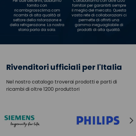
Per due decenni, abbiamo
Collaboriamo con oltre 1200
fornito con
fornitori per garantirti sempre
ricambigrossclima.com
il meglio del mercato. Questa
ricambi di alta qualità al
vasta rete di collaborazioni ci
settore della ristorazione e
permette di offrirti una
della refrigerazione. La nostra
gamma ineguagliabile di
storia parla da sola.
prodotti di alta qualità.
Rivenditori ufficiali per l'Italia
Nel nostro catalogo troverai prodotti e parti di
ricambi di oltre 1200 produttori