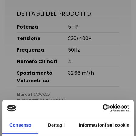
DETTAGLI DEL PRODOTTO
Potenza
5 HP
Tensione
230/400V
Frequenza
50Hz
Numero Cilindri
4
Spostamento
32.66 m³/h
Volumetrico
Marca
FRASCOLD
In magazzino
100 Articoli
Condizione
Nuovo
Consenso
Dettagli
Informazioni sui cookie