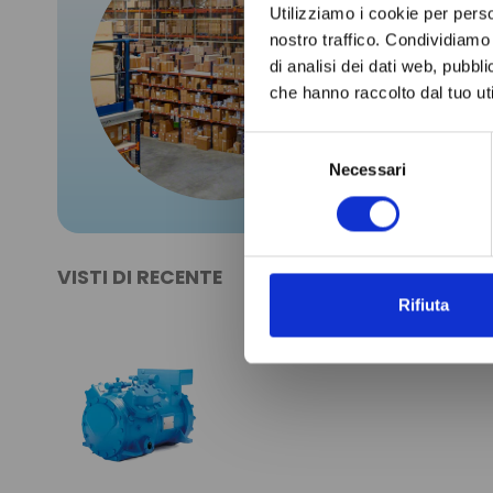
Riven
Utilizziamo i cookie per perso
nostro traffico. Condividiamo 
di analisi dei dati web, pubbl
Nel nostro
che hanno raccolto dal tuo uti
1200 produ
Selezione
Necessari
del
consenso
VISTI DI RECENTE
Rifiuta