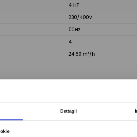
4 HP
230/400V
50Hz
4
24.69 m³/h
Do not sh
Dettagli
ookie