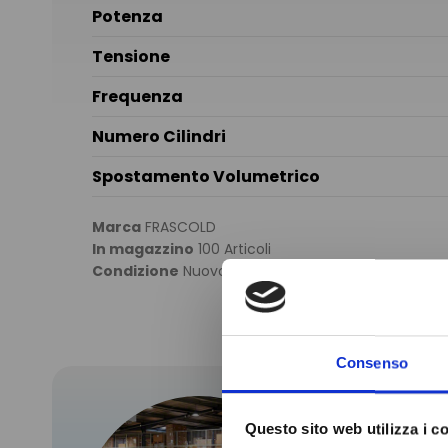
Potenza
Tensione
Frequenza
Numero Cilindri
Spostamento Volumetrico
Marca
FRASCOLD
In magazzino
100 Articoli
Condizione
Nuovo
Consenso
Questo sito web utilizza i c