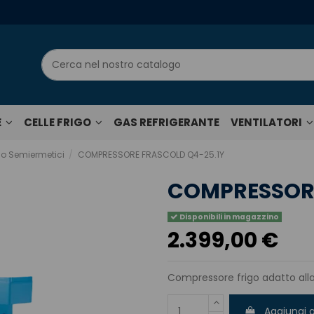
E
CELLE FRIGO
GAS REFRIGERANTE
VENTILATORI
go Semiermetici
COMPRESSORE FRASCOLD Q4-25.1Y
COMPRESSORE
Disponibili in magazzino
2.399,00 €
Compressore frigo adatto all
Aggiungi a