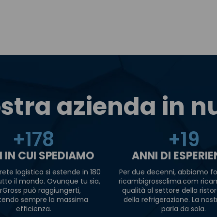
stra azienda in 
+
180
+
20
I IN CUI SPEDIAMO
ANNI DI ESPERI
rete logistica si estende in 180
Per due decenni, abbiamo fo
tutto il mondo. Ovunque tu sia,
ricambigrossclima.com ricam
rGross può raggiungerti,
qualità al settore della risto
tendo sempre la massima
della refrigerazione. La nost
efficienza.
parla da sola.