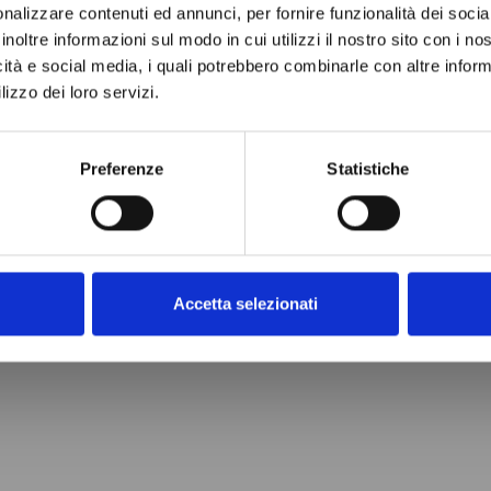
ditori ufficiali per l'E
nalizzare contenuti ed annunci, per fornire funzionalità dei socia
inoltre informazioni sul modo in cui utilizzi il nostro sito con i n
icità e social media, i quali potrebbero combinarle con altre inform
 catalogo troverai prodotti e parti di ricambi 
lizzo dei loro servizi.
ttori
Preferenze
Statistiche
Accetta selezionati