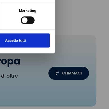
Marketing
Accetta tutti
uropa
CHIAMACI
di oltre