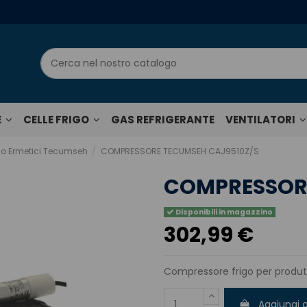
E
CELLE FRIGO
GAS REFRIGERANTE
VENTILATORI
go Ermetici Tecumseh
COMPRESSORE TECUMSEH CAJ9510Z/S
COMPRESSORE
Disponibili in magazzino
302,99 €
Compressore frigo per produtt
Aggiungi a