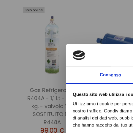
Solo online
Consenso
Gas Refrigerante
FILTR
Questo sito web utilizza i c
R404A - 1,1 Lt - 0,75
DISIDRAT
Utilizziamo i cookie per perso
kg. - valvola ¼ -
CON INDIC
nostro traffico. Condividiamo 
SOSTITUITO DA
UMIDITA' DI
di analisi dei dati web, pubbl
64,99
R448A
che hanno raccolto dal tuo uti
99,00 €