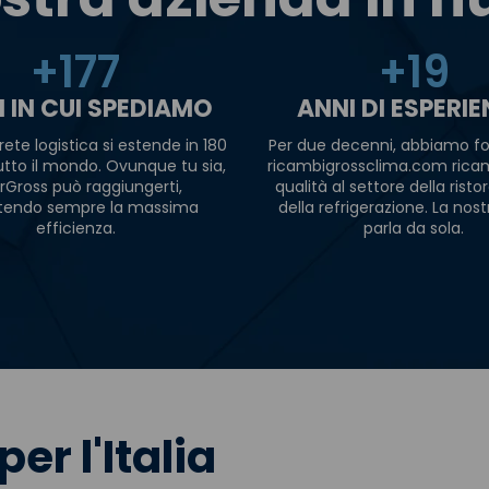
+
180
+
20
I IN CUI SPEDIAMO
ANNI DI ESPERI
rete logistica si estende in 180
Per due decenni, abbiamo fo
tutto il mondo. Ovunque tu sia,
ricambigrossclima.com ricam
rGross può raggiungerti,
qualità al settore della risto
tendo sempre la massima
della refrigerazione. La nost
efficienza.
parla da sola.
per l'Italia