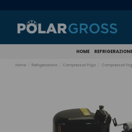
HOME
REFRIGERAZION
Home
Refrigerazione
Compressori Frigo
Compressori Fri