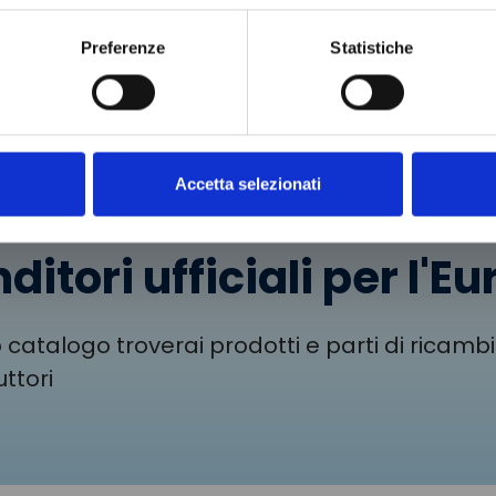
i al
o
Preferenze
Statistiche
Accetta selezionati
ditori ufficiali per l'E
 catalogo troverai prodotti e parti di ricambi 
ttori