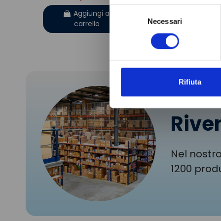
Aggiung
carrell
Selezione
Aggiungi al
Necessari
del
carrello
consenso
Rifiuta
Riven
Nel nostro
1200 produ