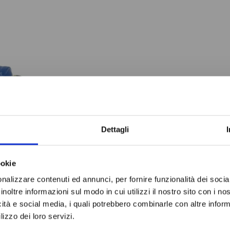
Do not sh
Dettagli
O
ookie
ATORE
nalizzare contenuti ed annunci, per fornire funzionalità dei socia
ATORE
inoltre informazioni sul modo in cui utilizzi il nostro sito con i n
341N/6
icità e social media, i quali potrebbero combinarle con altre inform
 €
lizzo dei loro servizi.