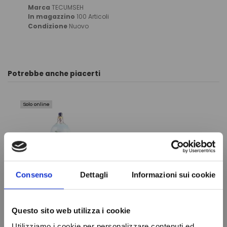
Marca
TECUMSEH
In magazzino
100 Articoli
Condizione
Nuovo
Potrebbe anche piacerti
Solo online
Consenso
Dettagli
Informazioni sui cookie
Questo sito web utilizza i cookie
Gas
FILTRO
Utilizziamo i cookie per personalizzare contenuti ed