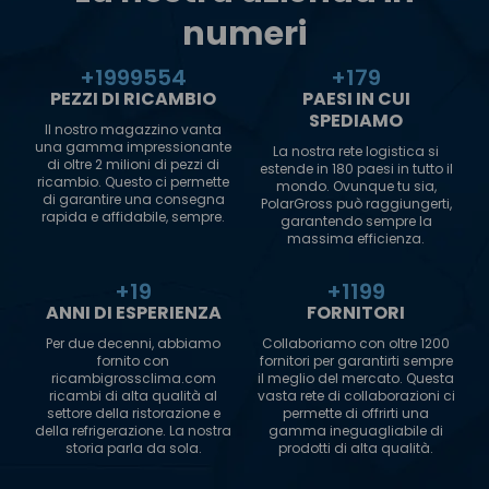
numeri
+
2000000
+
180
PEZZI DI RICAMBIO
PAESI IN CUI
SPEDIAMO
Il nostro magazzino vanta
una gamma impressionante
La nostra rete logistica si
di oltre 2 milioni di pezzi di
estende in 180 paesi in tutto il
ricambio. Questo ci permette
mondo. Ovunque tu sia,
di garantire una consegna
PolarGross può raggiungerti,
rapida e affidabile, sempre.
garantendo sempre la
massima efficienza.
+
20
+
1200
ANNI DI ESPERIENZA
FORNITORI
Per due decenni, abbiamo
Collaboriamo con oltre 1200
fornito con
fornitori per garantirti sempre
ricambigrossclima.com
il meglio del mercato. Questa
ricambi di alta qualità al
vasta rete di collaborazioni ci
settore della ristorazione e
permette di offrirti una
della refrigerazione. La nostra
gamma ineguagliabile di
storia parla da sola.
prodotti di alta qualità.