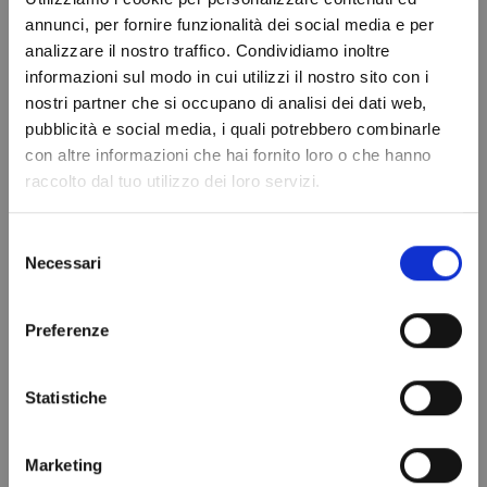
Refrigerante
DISIDRATATORE
annunci, per fornire funzionalità dei social media e per
R404A - 1,1 Lt -
CON
analizzare il nostro traffico. Condividiamo inoltre
0,75 kg. -
INDICATORE
informazioni sul modo in cui utilizzi il nostro sito con i
valvola ¼ -
UMIDITA'
nostri partner che si occupano di analisi dei dati web,
SOSTITUITO DA
DI330N/6
Do not show again.
pubblicità e social media, i quali potrebbero combinarle
43,99 €
R448A
con altre informazioni che hai fornito loro o che hanno
99,00 €
raccolto dal tuo utilizzo dei loro servizi.
Aggiungi al
carrello
Aggiungi al
carrello
Selezione
Necessari
del
consenso
Preferenze
Statistiche
Marketing