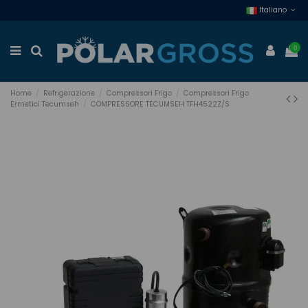
Italiano
0
Home
Refrigerazione
Compressori Frigo
Compressori Frigo
Ermetici Tecumseh
COMPRESSORE TECUMSEH TFH4522Z/S