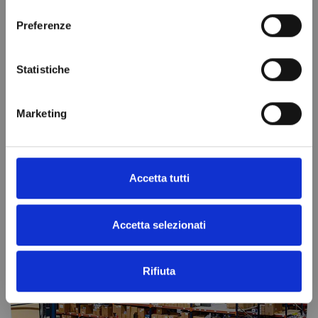
consenso
SOSTITUITO DA
Aggiungi al
Preferenze
carrello
R448A
99,00 €
Statistiche
Aggiungi al
carrello
Marketing
Accetta tutti
Accetta selezionati
Rifiuta