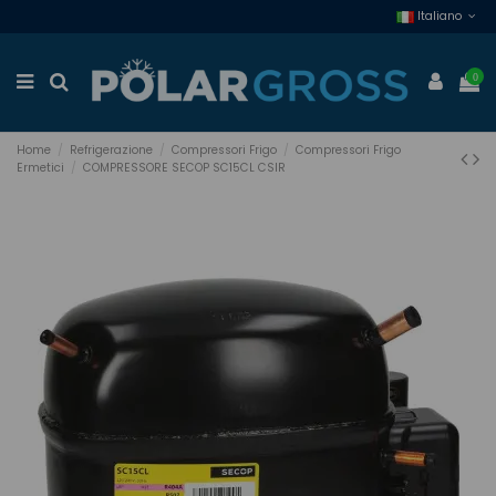
Italiano
0
Home
Refrigerazione
Compressori Frigo
Compressori Frigo
Ermetici
COMPRESSORE SECOP SC15CL CSIR