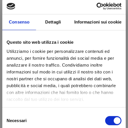
Potrebbe anche piacerti
Consenso
Dettagli
Informazioni sui cookie
Solo online
Questo sito web utilizza i cookie
Utilizziamo i cookie per personalizzare contenuti ed
annunci, per fornire funzionalità dei social media e per
analizzare il nostro traffico. Condividiamo inoltre
informazioni sul modo in cui utilizzi il nostro sito con i
nostri partner che si occupano di analisi dei dati web,
Do not show again.
pubblicità e social media, i quali potrebbero combinarle
con altre informazioni che hai fornito loro o che hanno
Gas
FILTRO
raccolto dal tuo utilizzo dei loro servizi.
Refrigerante
DISIDRATATORE
R404A - 1,1 Lt -
ANTIACIDO
Selezione
0,75 kg. -
4305/2
Necessari
del
12,99 €
valvola ¼ -