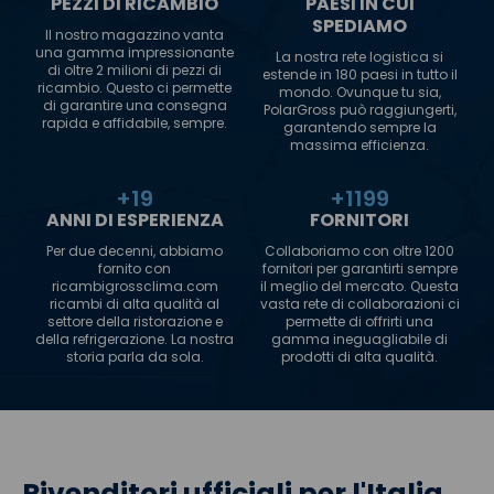
PEZZI DI RICAMBIO
PAESI IN CUI
SPEDIAMO
Il nostro magazzino vanta
una gamma impressionante
La nostra rete logistica si
di oltre 2 milioni di pezzi di
estende in 180 paesi in tutto il
ricambio. Questo ci permette
mondo. Ovunque tu sia,
di garantire una consegna
PolarGross può raggiungerti,
rapida e affidabile, sempre.
garantendo sempre la
massima efficienza.
+
20
+
1200
ANNI DI ESPERIENZA
FORNITORI
Per due decenni, abbiamo
Collaboriamo con oltre 1200
fornito con
fornitori per garantirti sempre
ricambigrossclima.com
il meglio del mercato. Questa
ricambi di alta qualità al
vasta rete di collaborazioni ci
settore della ristorazione e
permette di offrirti una
della refrigerazione. La nostra
gamma ineguagliabile di
storia parla da sola.
prodotti di alta qualità.
Rivenditori ufficiali per l'Italia