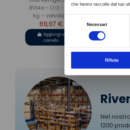
che hanno raccolto dal tuo uti
R134a - 1,1 Lt - 0,9
DISIDRAT
kg. - valvola ¼
MG122/
Selezione
69,97 €
9,99 
Necessari
del
consenso
Aggiungi al
Aggiung
carrello
carrell
Rifiuta
Riven
Nel nostro
1200 produ