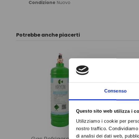
Condizione
Nuovo
Potrebbe anche piacerti
Consenso
Questo sito web utilizza i c
Utilizziamo i cookie per perso
nostro traffico. Condividiamo 
di analisi dei dati web, pubbl
Gas Refrigerante
FILTR