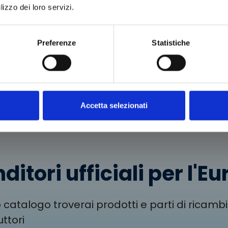
lizzo dei loro servizi.
ATORE
053
€
Preferenze
Statistiche
i al
o
Accetta selezionati
ditori ufficiali per l'E
 catalogo troverai prodotti e parti di ricambi 
ttori