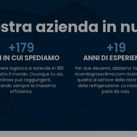
stra azienda in 
+
180
+
20
I IN CUI SPEDIAMO
ANNI DI ESPERI
rete logistica si estende in 180
Per due decenni, abbiamo fo
tutto il mondo. Ovunque tu sia,
ricambigrossclima.com ricam
rGross può raggiungerti,
qualità al settore della risto
tendo sempre la massima
della refrigerazione. La nost
efficienza.
parla da sola.