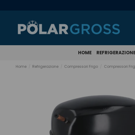
HOME
REFRIGERAZION
Home
Refrigerazione
Compressori Frigo
Compressori Frig