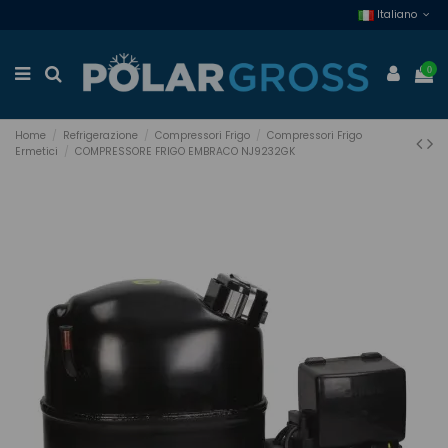
Italiano
0
Home
Refrigerazione
Compressori Frigo
Compressori Frigo
Ermetici
COMPRESSORE FRIGO EMBRACO NJ9232GK