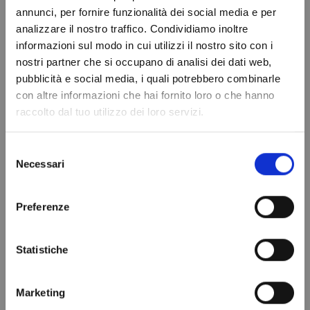
R404A - 1,1 Lt -
CON
annunci, per fornire funzionalità dei social media e per
analizzare il nostro traffico. Condividiamo inoltre
0,75 kg. -
INDICATORE
informazioni sul modo in cui utilizzi il nostro sito con i
valvola ¼ -
UMIDITA'
nostri partner che si occupano di analisi dei dati web,
SOSTITUITO DA
DI330N/6
Do not show again.
pubblicità e social media, i quali potrebbero combinarle
43,99 €
R448A
con altre informazioni che hai fornito loro o che hanno
99,00 €
Aggiungi al
raccolto dal tuo utilizzo dei loro servizi.
carrello
Aggiungi al
carrello
Selezione
Necessari
del
consenso
Preferenze
Statistiche
Marketing