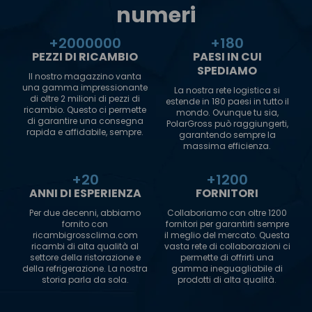
numeri
+
2000000
+
180
PEZZI DI RICAMBIO
PAESI IN CUI
SPEDIAMO
Il nostro magazzino vanta
una gamma impressionante
La nostra rete logistica si
di oltre 2 milioni di pezzi di
estende in 180 paesi in tutto il
ricambio. Questo ci permette
mondo. Ovunque tu sia,
di garantire una consegna
PolarGross può raggiungerti,
rapida e affidabile, sempre.
garantendo sempre la
massima efficienza.
+
20
+
1200
ANNI DI ESPERIENZA
FORNITORI
Per due decenni, abbiamo
Collaboriamo con oltre 1200
fornito con
fornitori per garantirti sempre
ricambigrossclima.com
il meglio del mercato. Questa
ricambi di alta qualità al
vasta rete di collaborazioni ci
settore della ristorazione e
permette di offrirti una
della refrigerazione. La nostra
gamma ineguagliabile di
storia parla da sola.
prodotti di alta qualità.