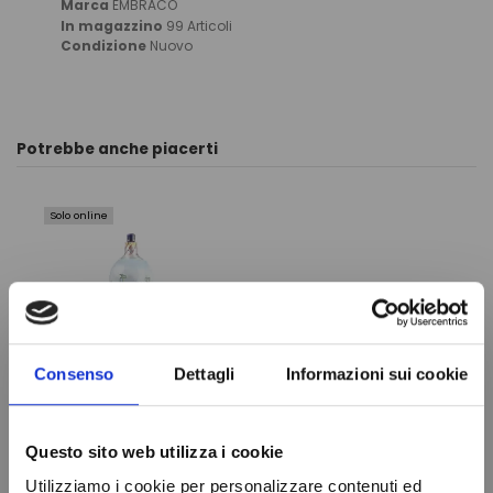
Marca
EMBRACO
In magazzino
99 Articoli
Condizione
Nuovo
Potrebbe anche piacerti
Solo online
Consenso
Dettagli
Informazioni sui cookie
Questo sito web utilizza i cookie
Gas
FILTRO
Refrigerante
DISIDRATATORE
Utilizziamo i cookie per personalizzare contenuti ed