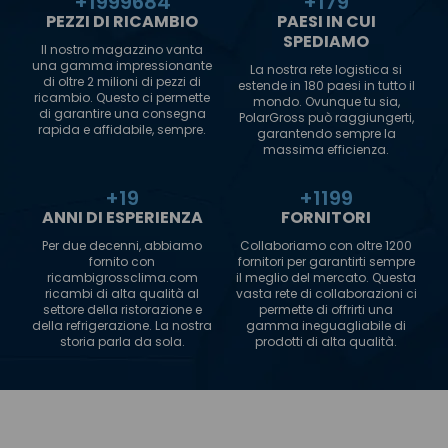
+
2000000
+
180
PEZZI DI RICAMBIO
PAESI IN CUI
SPEDIAMO
Il nostro magazzino vanta
una gamma impressionante
La nostra rete logistica si
di oltre 2 milioni di pezzi di
estende in 180 paesi in tutto il
ricambio. Questo ci permette
mondo. Ovunque tu sia,
di garantire una consegna
PolarGross può raggiungerti,
rapida e affidabile, sempre.
garantendo sempre la
massima efficienza.
+
20
+
1200
ANNI DI ESPERIENZA
FORNITORI
Per due decenni, abbiamo
Collaboriamo con oltre 1200
fornito con
fornitori per garantirti sempre
ricambigrossclima.com
il meglio del mercato. Questa
ricambi di alta qualità al
vasta rete di collaborazioni ci
settore della ristorazione e
permette di offrirti una
della refrigerazione. La nostra
gamma ineguagliabile di
storia parla da sola.
prodotti di alta qualità.