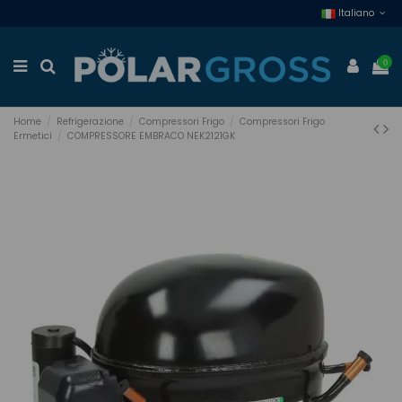
Italiano
0
Home
Refrigerazione
Compressori Frigo
Compressori Frigo
Ermetici
COMPRESSORE EMBRACO NEK2121GK