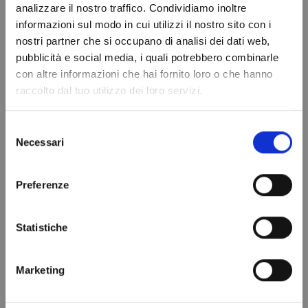
analizzare il nostro traffico. Condividiamo inoltre
valvola ¼ -
UMIDITA'
informazioni sul modo in cui utilizzi il nostro sito con i
SOSTITUITO DA
DI308N/2
nostri partner che si occupano di analisi dei dati web,
31,99 €
R448A
Do not show again.
pubblicità e social media, i quali potrebbero combinarle
99,00 €
Aggiungi al
con altre informazioni che hai fornito loro o che hanno
carrello
Aggiungi al
raccolto dal tuo utilizzo dei loro servizi.
carrello
Selezione
Necessari
del
consenso
Preferenze
Statistiche
Marketing