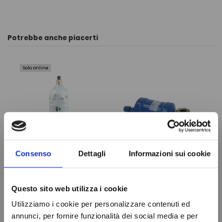
Potrebbe anche piacerti
Solo online
Consenso
Dettagli
Informazioni sui cookie
Gas
FILTRO
Refrigerante
DISIDRATATORE
Questo sito web utilizza i cookie
R404A - 1,1 Lt -
CON
Utilizziamo i cookie per personalizzare contenuti ed
0,75 kg. -
INDICATORE
annunci, per fornire funzionalità dei social media e per