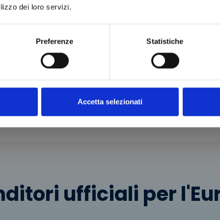
lizzo dei loro servizi.
ATORE
ATORE
308N/2
Preferenze
Statistiche
 €
i al
o
Accetta selezionati
ditori ufficiali per l'E