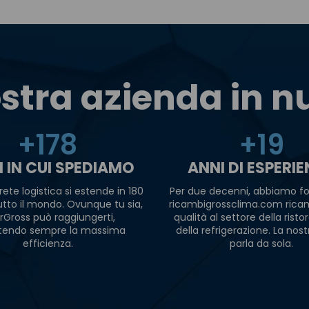
stra azienda in 
+
180
+
20
I IN CUI SPEDIAMO
ANNI DI ESPERI
rete logistica si estende in 180
Per due decenni, abbiamo fo
tutto il mondo. Ovunque tu sia,
ricambigrossclima.com ricam
rGross può raggiungerti,
qualità al settore della risto
tendo sempre la massima
della refrigerazione. La nost
efficienza.
parla da sola.