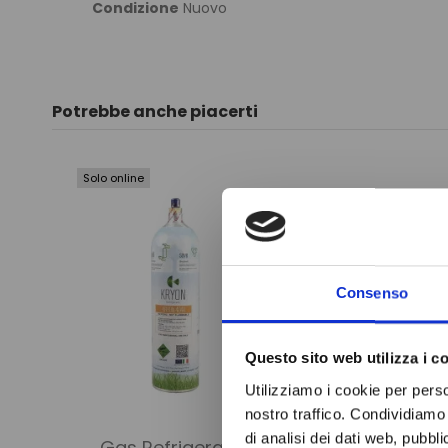
Condizione
Nuovo
Potrebbe anche piacerti
Solo online
Consenso
Questo sito web utilizza i c
Utilizziamo i cookie per perso
nostro traffico. Condividiamo 
di analisi dei dati web, pubbl
Gas Refrigerante
FILTR