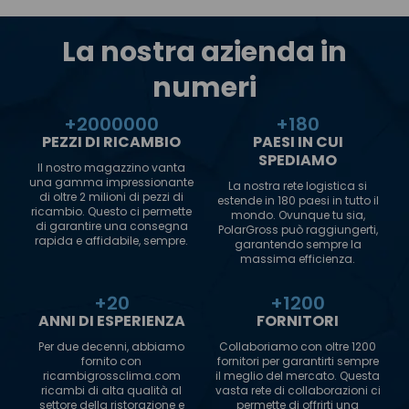
La nostra azienda in
numeri
+
2000000
+
180
PEZZI DI RICAMBIO
PAESI IN CUI
SPEDIAMO
Il nostro magazzino vanta
una gamma impressionante
La nostra rete logistica si
di oltre 2 milioni di pezzi di
estende in 180 paesi in tutto il
ricambio. Questo ci permette
mondo. Ovunque tu sia,
di garantire una consegna
PolarGross può raggiungerti,
rapida e affidabile, sempre.
garantendo sempre la
massima efficienza.
+
20
+
1200
ANNI DI ESPERIENZA
FORNITORI
Per due decenni, abbiamo
Collaboriamo con oltre 1200
fornito con
fornitori per garantirti sempre
ricambigrossclima.com
il meglio del mercato. Questa
ricambi di alta qualità al
vasta rete di collaborazioni ci
settore della ristorazione e
permette di offrirti una