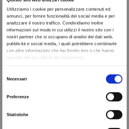
Utilizziamo i cookie per personalizzare contenuti ed
annunci, per fornire funzionalità dei social media e per
analizzare il nostro traffico. Condividiamo inoltre
Gas
FILTRO
informazioni sul modo in cui utilizzi il nostro sito con i
Refrigerante
DISIDRATATORE
nostri partner che si occupano di analisi dei dati web,
Do not show again.
R134a - 1,1 Lt -
ANTIACIDO DCL
pubblicità e social media, i quali potrebbero combinarle
0,9 kg. - valvola
053
con altre informazioni che hai fornito loro o che hanno
18,99 €
raccolto dal tuo utilizzo dei loro servizi.
¼
69,97 €
Aggiungi al
carrello
Selezione
Aggiungi al
Necessari
del
carrello
consenso
Preferenze
Statistiche