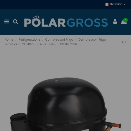
Italiano
0
Home
Refrigerazione
Compressori Frigo
Compressori Frigo
Ermetici
COMPRESSORE CUBIGEL GX18TB CSIR