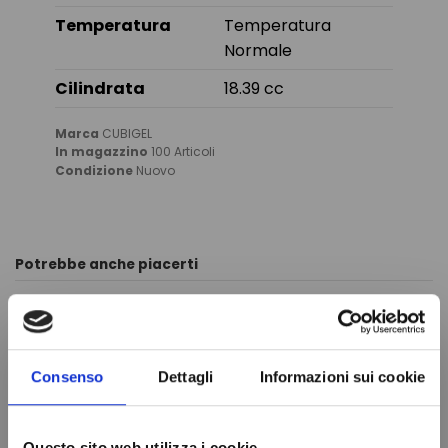
Temperatura
Temperatura
Normale
Cilindrata
18.39 cc
Marca
CUBIGEL
In magazzino
100 Articoli
Condizione
Nuovo
Potrebbe anche piacerti
Consenso
Dettagli
Informazioni sui cookie
Questo sito web utilizza i cookie