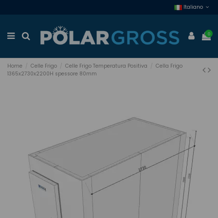
Italiano
0
Home
Celle Frigo
Celle Frigo Temperatura Positiva
Cella Frigo
1365x2730x2200H spessore 80mm