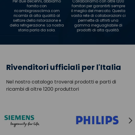
Per due decenni, abbiamo
Collaboriamo con oltre 1200
fornito con
fornitori per garantirti sempre
ricambigrossclima.com
il meglio del mercato. Questa
ricambi di alta qualità al
vasta rete di collaborazioni ci
settore della ristorazione e
permette di offrirti una
della refrigerazione. La nostra
gamma ineguagliabile di
storia parla da sola.
prodotti di alta qualità.
Rivenditori ufficiali per l'Italia
Nel nostro catalogo troverai prodotti e parti di
ricambi di oltre 1200 produttori