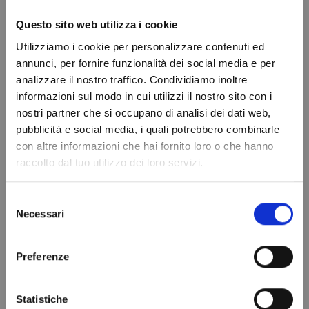
Questo sito web utilizza i cookie
DETTAGLI DEL PRODOTTO
Utilizziamo i cookie per personalizzare contenuti ed
annunci, per fornire funzionalità dei social media e per
Dimensioni
1365x2730x2200H
analizzare il nostro traffico. Condividiamo inoltre
mm
informazioni sul modo in cui utilizzi il nostro sito con i
nostri partner che si occupano di analisi dei dati web,
Temperatura
-2° / +10° C
Do not show again.
pubblicità e social media, i quali potrebbero combinarle
Temperatura
con altre informazioni che hai fornito loro o che hanno
Normale
raccolto dal tuo utilizzo dei loro servizi.
Cubatura
6.32 mc
Selezione
Spessore Pannello
80 mm
Necessari
del
consenso
In magazzino
100 Articoli
Preferenze
Statistiche