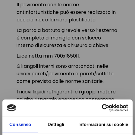
Il pavimento con le norme
antinfortunistiche può essere realizzato in
acciaio inox o lamiera plastificata.
La porta a battuta girevole verso l’esterno
è completa di maniglia con sblocco
interno di sicurezza e chiusura a chiave.
Luce netta mm 700x1850H.
Gli angoli interni sono arrotondati nelle
unioni pareti/pavimento e pareti/soffitto
come previsto dalle norme sanitarie.
I nuovi liquidi refrigeranti e i gruppi motore
ad alto risparmio energetico consentono
di ottenere fino alla CLASSE A (ETICHETTA
ENERGETICA EUROPEA) .
Consenso
Dettagli
Informazioni sui cookie