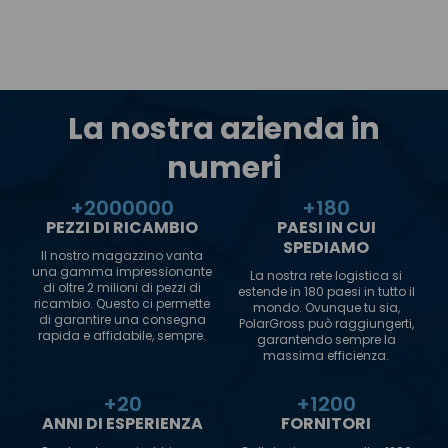
La nostra azienda in
numeri
+
2000000
+
180
PEZZI DI RICAMBIO
PAESI IN CUI
SPEDIAMO
Il nostro magazzino vanta
una gamma impressionante
La nostra rete logistica si
di oltre 2 milioni di pezzi di
estende in 180 paesi in tutto il
ricambio. Questo ci permette
mondo. Ovunque tu sia,
di garantire una consegna
PolarGross può raggiungerti,
rapida e affidabile, sempre.
garantendo sempre la
massima efficienza.
+
20
+
1200
ANNI DI ESPERIENZA
FORNITORI