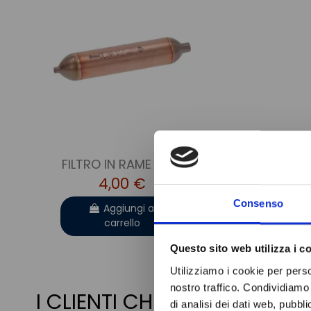
FILTRO IN RAME 25 g
4,00 €
Consenso
Aggiungi al
carrello
Questo sito web utilizza i c
Utilizziamo i cookie per perso
nostro traffico. Condividiamo 
I CLIENTI CHE HANNO AC
di analisi dei dati web, pubbl