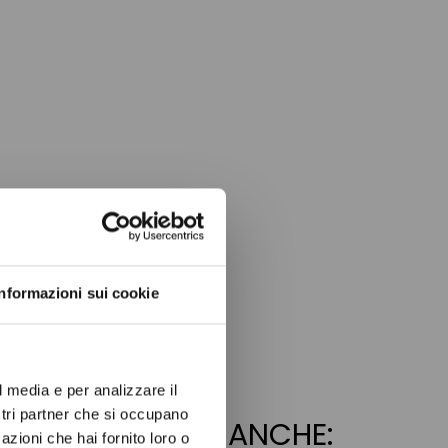
ow again.
Informazioni sui cookie
l media e per analizzare il
ostri partner che si occupano
ANNO COMPRATO ANCHE:
azioni che hai fornito loro o