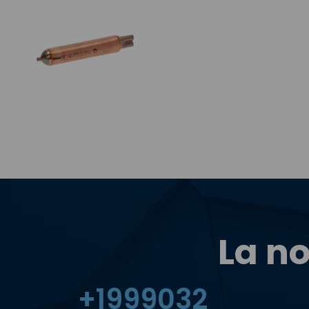
La no
+
2000000