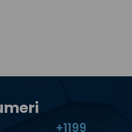
numeri
+
1200