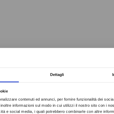
Do not sh
Dettagli
ookie
nalizzare contenuti ed annunci, per fornire funzionalità dei socia
inoltre informazioni sul modo in cui utilizzi il nostro sito con i n
QUISTATO QUESTO PRODOTTO H
icità e social media, i quali potrebbero combinarle con altre inform