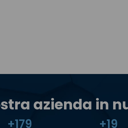
stra azienda in 
+
180
+
20