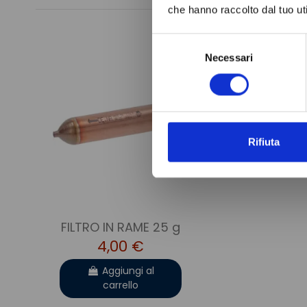
che hanno raccolto dal tuo uti
Selezione
Necessari
del
consenso
Rifiuta
FILTRO IN RAME 25 g
4,00 €
Aggiungi al
carrello