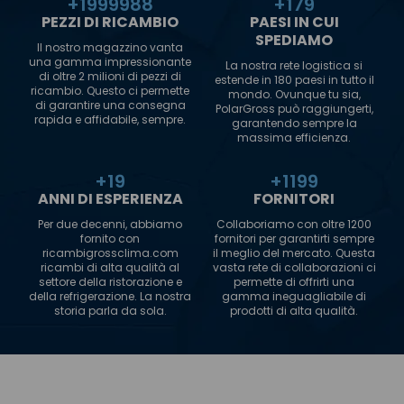
+
2000000
+
180
PEZZI DI RICAMBIO
PAESI IN CUI
SPEDIAMO
Il nostro magazzino vanta
una gamma impressionante
La nostra rete logistica si
di oltre 2 milioni di pezzi di
estende in 180 paesi in tutto il
ricambio. Questo ci permette
mondo. Ovunque tu sia,
di garantire una consegna
PolarGross può raggiungerti,
rapida e affidabile, sempre.
garantendo sempre la
massima efficienza.
+
20
+
1200
ANNI DI ESPERIENZA
FORNITORI
Per due decenni, abbiamo
Collaboriamo con oltre 1200
fornito con
fornitori per garantirti sempre
ricambigrossclima.com
il meglio del mercato. Questa
ricambi di alta qualità al
vasta rete di collaborazioni ci
settore della ristorazione e
permette di offrirti una
della refrigerazione. La nostra
gamma ineguagliabile di
storia parla da sola.
prodotti di alta qualità.