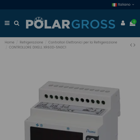
Italiano
0
Home
Refrigerazione
Controllori Elettronici per la Refrigerazione
CONTROLLORE DIXELL XR60D-5N0C1