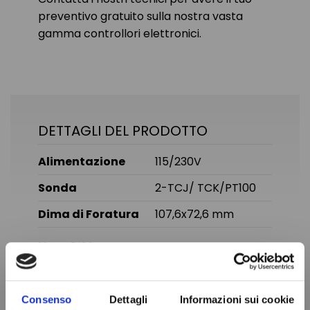
preventivo gratuito sulla nostra vasta
gamma controllori elettronici.
DETTAGLI DEL PRODOTTO
Alimentazione
115/230V
Sonda
2-TCJ/ TCK/PT100
Dima di Foratura
107,6x72,6 mm
Marca
EVCO
In magazzino
100 Articoli
Condizione
Nuovo
Consenso
Dettagli
Informazioni sui cookie