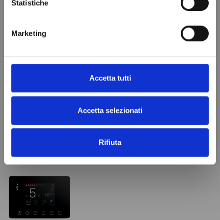
Statistiche
Rivenditori ufficiali per l'Europa
Marketing
Nel nostro catalogo troverai prodotti e parti di
ricambi di oltre 1200 produttori
Accetta tutti
CHIAMACI
Accetta selezionati
VISTI DI RECENTE
Rifiuta