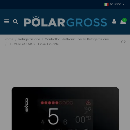
Italiano
0
Home
Refrigerazione
Controllori Elettronici per la Refrigerazione
TERMOREGOLATORE EVCO EVJ725J9