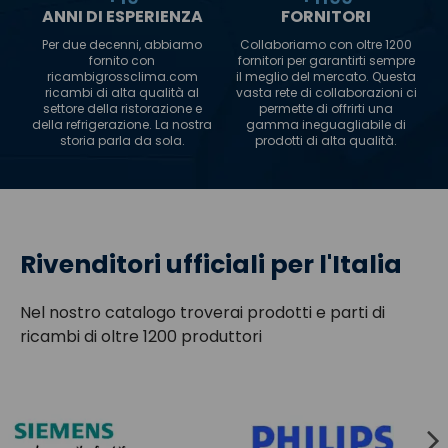
ANNI DI ESPERIENZA
FORNITORI
Per due decenni, abbiamo
Collaboriamo con oltre 1200
fornito con
fornitori per garantirti sempre
ricambigrossclima.com
il meglio del mercato. Questa
ricambi di alta qualità al
vasta rete di collaborazioni ci
settore della ristorazione e
permette di offrirti una
della refrigerazione. La nostra
gamma ineguagliabile di
storia parla da sola.
prodotti di alta qualità.
Rivenditori ufficiali per l'Italia
Nel nostro catalogo troverai prodotti e parti di
ricambi di oltre 1200 produttori