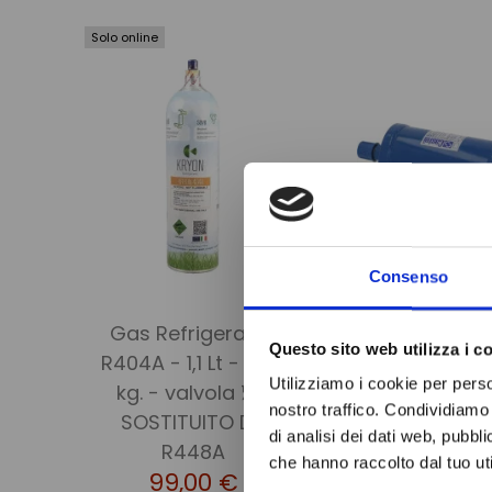
Solo online
Consenso
Gas Refrigerante
FILTR
Questo sito web utilizza i c
R404A - 1,1 Lt - 0,75
DISIDRAT
Utilizziamo i cookie per perso
kg. - valvola ¼ -
CON INDIC
nostro traffico. Condividiamo 
SOSTITUITO DA
UMIDITA' DI
di analisi dei dati web, pubbl
64,99
R448A
che hanno raccolto dal tuo uti
99,00 €