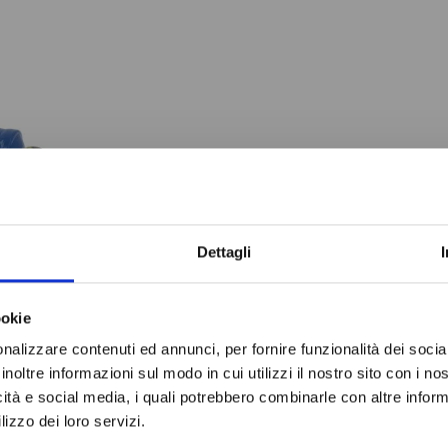
Do not sh
Dettagli
O
ookie
ATORE
nalizzare contenuti ed annunci, per fornire funzionalità dei socia
ATORE
inoltre informazioni sul modo in cui utilizzi il nostro sito con i n
341N/6
icità e social media, i quali potrebbero combinarle con altre inform
 €
lizzo dei loro servizi.