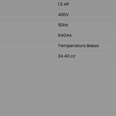
1.5 HP
400V
50Hz
R404A
Temperatura Bassa
34.40 cc