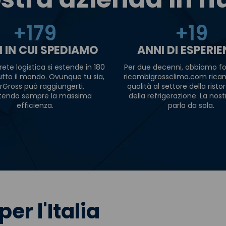
+
180
+
20
I IN CUI SPEDIAMO
ANNI DI ESPERI
rete logistica si estende in 180
Per due decenni, abbiamo fo
tutto il mondo. Ovunque tu sia,
ricambigrossclima.com ricam
rGross può raggiungerti,
qualità al settore della risto
tendo sempre la massima
della refrigerazione. La nost
efficienza.
parla da sola.
per l'Italia