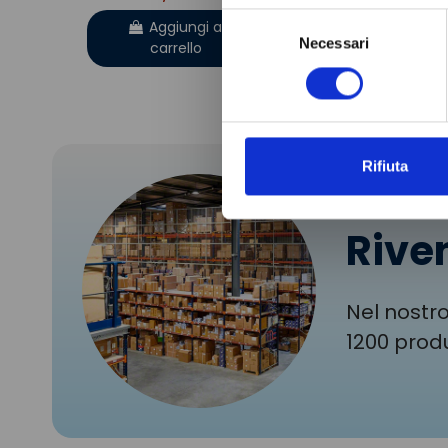
Aggiung
carrell
Selezione
Aggiungi al
Necessari
del
carrello
consenso
Rifiuta
Riven
Nel nostro
1200 produ