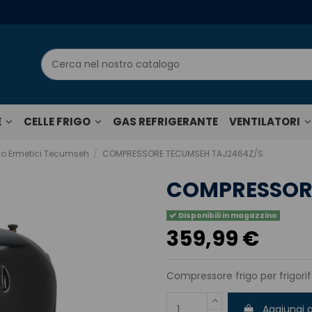
E
CELLE FRIGO
GAS REFRIGERANTE
VENTILATORI
go Ermetici Tecumseh
COMPRESSORE TECUMSEH TAJ2464Z/S
COMPRESSORE
Disponibili in magazzino
359,99 €
Compressore frigo per frigorife
Aggiungi a