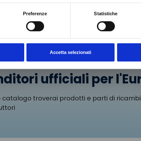
i al
o
Preferenze
Statistiche
Accetta selezionati
ditori ufficiali per l'E
 catalogo troverai prodotti e parti di ricambi 
ttori