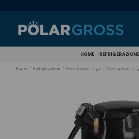
HOME
REFRIGERAZION
Home
Refrigerazione
Compressori Frigo
Compressori Fri