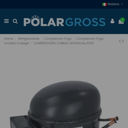
Italiano
0
Home
Refrigerazione
Compressori Frigo
Compressori Frigo
Ermetici Cubigel
COMPRESSORE CUBIGEL NUT60CAa RSIR