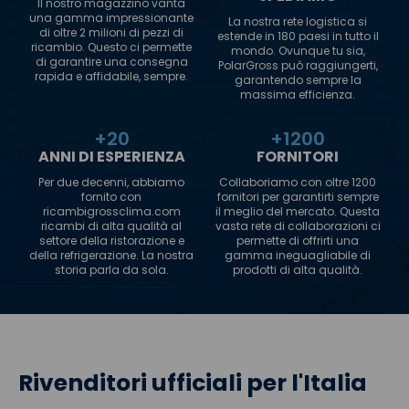
Il nostro magazzino vanta
una gamma impressionante
La nostra rete logistica si
di oltre 2 milioni di pezzi di
estende in 180 paesi in tutto il
ricambio. Questo ci permette
mondo. Ovunque tu sia,
di garantire una consegna
PolarGross può raggiungerti,
rapida e affidabile, sempre.
garantendo sempre la
massima efficienza.
+
20
+
1200
ANNI DI ESPERIENZA
FORNITORI
Per due decenni, abbiamo
Collaboriamo con oltre 1200
fornito con
fornitori per garantirti sempre
ricambigrossclima.com
il meglio del mercato. Questa
ricambi di alta qualità al
vasta rete di collaborazioni ci
settore della ristorazione e
permette di offrirti una
della refrigerazione. La nostra
gamma ineguagliabile di
storia parla da sola.
prodotti di alta qualità.
Rivenditori ufficiali per l'Italia