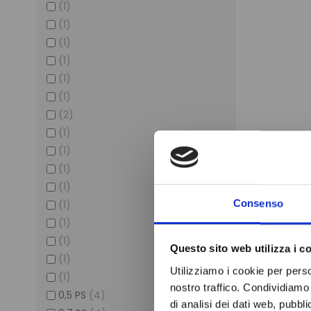
(1)
(1)
(1)
(1)
(1)
(1)
(2)
(1)
(1)
(1)
(1)
Consenso
(1)
(1)
(1)
Questo sito web utilizza i c
(1)
Utilizziamo i cookie per perso
(1)
nostro traffico. Condividiamo 
0,5 PS
(4)
di analisi dei dati web, pubbl