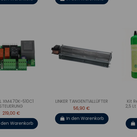
LL XM470K-510C1
LINKER TANGENTIALLÜFTER
Kit 
STEUERUNG
2,5 Lt
56,90 €
219,00 €
In den Warenkorb
n den Warenkorb