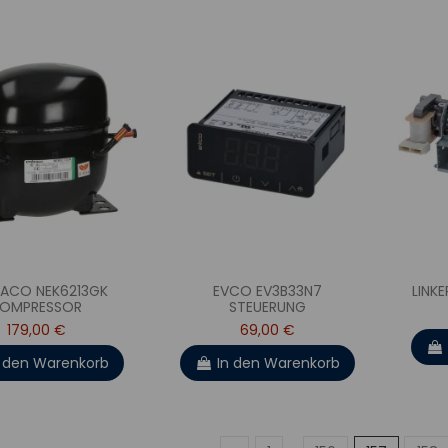
ACO NEK6213GK
EVCO EV3B33N7
LINK
KOMPRESSOR
STEUERUNG
179,00 €
69,00 €
n den Warenkorb
In den Warenkorb