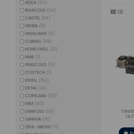
ADDA
(24)
RIVACOLD
(34)
CASTEL
(54)
HIDRIA
(11)
WEIGUANG
(5)
CUBIGEL
(66)
HONEYWELL
(13)
NMB
(1)
FRASCOLD
(51)
COSTECH
(1)
DIXELL
(162)
DE.NA
(34)
COPELAND
(82)
EBM
(66)
DANFOSS
(59)
TANGE
QLZ
SANHUA
(16)
ZIEHL-ABEGG
(11)
I