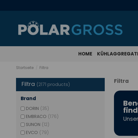
HOME
KÜHLAGGREGAT
Startseite
Filtra
Filtra
Filtra
(2171 products)
Brand
Benö
DORIN
(35)
fin
EMBRACO
(176)
Unser
SUNON
(12)
EVCO
(79)