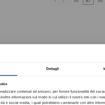
1
…
156
157
158
Do not sh
Dettagli
ookie
nalizzare contenuti ed annunci, per fornire funzionalità dei socia
inoltre informazioni sul modo in cui utilizzi il nostro sito con i n
icità e social media, i quali potrebbero combinarle con altre inform