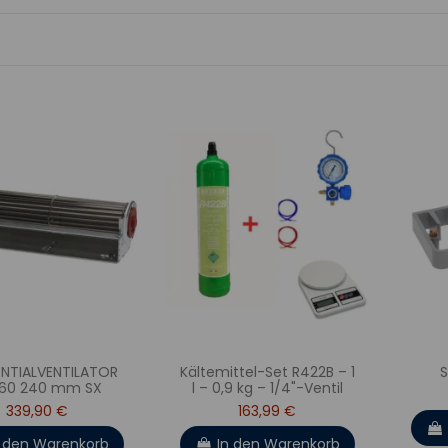
NTIALVENTILATOR
Kältemittel-Set R422B – 1
60 240 mm SX
l – 0,9 kg – 1/4"-Ventil
339,90 €
163,99 €
n den Warenkorb
In den Warenkorb