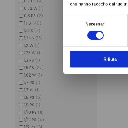
0,7 PS
(4)
che hanno raccolto dal tuo uti
0,72 W
(1)
0,8 PS
(2)
Selezione
1 PS
(40)
Necessari
del
1,1 PS
(7)
consenso
1,2 PS
(16)
1,2 W
(1)
1,25 W
(1)
Rifiuta
1,3 PS
(1)
1,5 PS
(32)
1,62 W
(1)
1,7 PS
(1)
1,7 W
(1)
1,8 PS
(6)
1,9 PS
(1)
1/10 PS
(11)
1/12 PS
(4)
1/2 PS
(61)