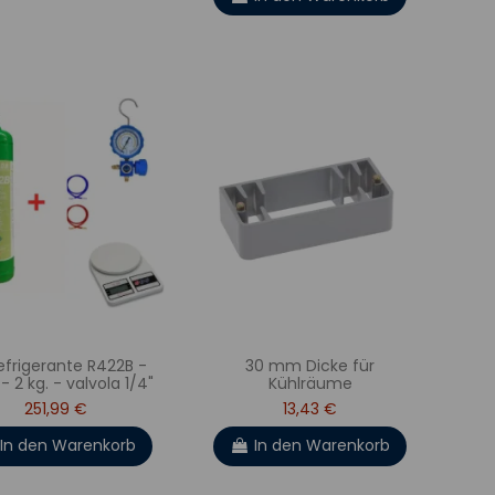
Refrigerante R422B -
30 mm Dicke für
 - 2 kg. - valvola 1/4"
Kühlräume
251,99 €
13,43 €
In den Warenkorb
In den Warenkorb